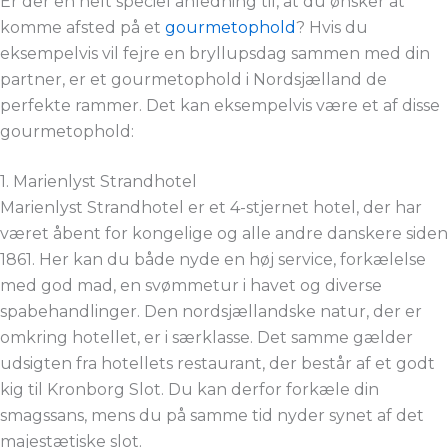
Er der en helt speciel anledning til, at du ønsker at
komme afsted på et
gourmetophold
? Hvis du
eksempelvis vil fejre en bryllupsdag sammen med din
partner, er et gourmetophold i Nordsjælland de
perfekte rammer. Det kan eksempelvis være et af disse
gourmetophold:
1. Marienlyst Strandhotel
Marienlyst Strandhotel er et 4-stjernet hotel, der har
været åbent for kongelige og alle andre danskere siden
1861. Her kan du både nyde en høj service, forkælelse
med god mad, en svømmetur i havet og diverse
spabehandlinger. Den nordsjællandske natur, der er
omkring hotellet, er i særklasse. Det samme gælder
udsigten fra hotellets restaurant, der består af et godt
kig til Kronborg Slot. Du kan derfor forkæle din
smagssans, mens du på samme tid nyder synet af det
majestætiske slot.