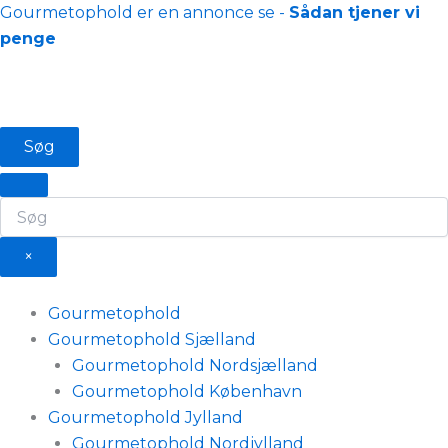
Gå
Gourmetophold er en annonce se -
Sådan tjener vi
til
penge
indholdet
Søg
×
Gourmetophold
Gourmetophold Sjælland
Gourmetophold Nordsjælland
Gourmetophold København
Gourmetophold Jylland
Gourmetophold Nordjylland