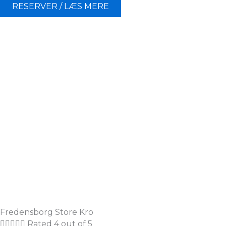
RESERVER / LÆS MERE
Fredensborg Store Kro





Rated 4 out of 5